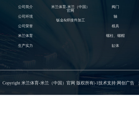
公司简介
米兰体育-米兰（中国）
阀门
官网
公司环境
轴
钣金&焊接件加工
公司荣誉
模具
米兰体育
螺柱、螺帽
生产实力
缸体
Copyright 米兰体育-米兰（中国）官网 版权所有|-1技术支持:网创广告