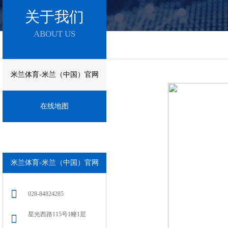
关于我们
ABOUT US
米兰体育-米兰（中国）官网
在线地图
米兰体育-米兰（中国）官网

028-84824285
星光西路115号1幢1层
