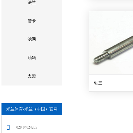
法兰
管卡
滤网
油箱
支架
轴三
米兰体育-米兰（中国）官网

028-84824285