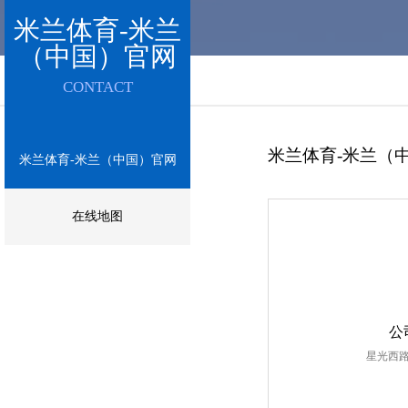
米兰体育-米兰
（中国）官网
CONTACT
米兰体育-米兰（
米兰体育-米兰（中国）官网
在线地图
公
星光西路