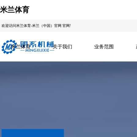
米兰体育
欢迎访问米兰体育-米兰（中国）官网 官网!
米兰体育
关于我们
业务范围
米兰体育
关于我们
业务范围
公司简介
米兰体育-米兰（中
公司环境
钣金&焊接件加工
公司荣誉
米兰体育
生产实力
国）官网
公司简介
米兰体育-米兰（中
公司环境
钣金&焊接件加工
公司荣誉
米兰体育
生产实力
国）官网
米兰体育-米兰（中国）官网
米兰体育-米兰（中国）官网
在线地图