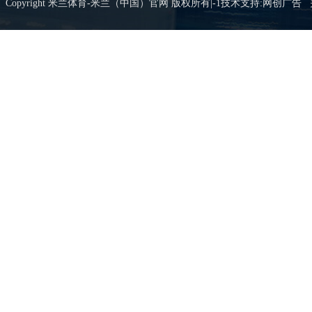
Copyright 米兰体育-米兰（中国）官网 版权所有|-1技术支持:网创广告