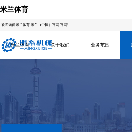
米兰体育
欢迎访问米兰体育-米兰（中国）官网 官网!
米兰体育
关于我们
业务范围
米兰体育
关于我们
业务范围
公司简介
米兰体育-米兰（中
公司环境
钣金&焊接件加工
公司荣誉
米兰体育
生产实力
国）官网
公司简介
米兰体育-米兰（中
公司环境
钣金&焊接件加工
公司荣誉
米兰体育
生产实力
国）官网
米兰体育-米兰（中国）官网
米兰体育-米兰（中国）官网
在线地图