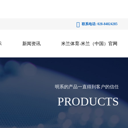

联系电话: 028-84824285
案例展示
新闻资讯
米兰体育-米兰（中国）官网
示
新闻资讯
米兰体育-米兰（中国）官网
案例展示
行业新闻
米兰体育-米兰（中国）官网
厂房展示
米兰体育
在线地图
示
行业新闻
米兰体育-米兰（中国）官网
示
米兰体育
在线地图
明系的产品一直得到客户的信任
PRODUCTS