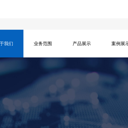
兰体育
关于我们
业务范围
产品展示
于我们
业务范围
产品展示
案例展
公司简介
米兰体育-米兰（中
阀门
公司环境
钣金&焊接件加工
轴
公司荣誉
模具
米兰体育
螺柱、螺帽
生产实力
缸体
法兰
管卡
滤网
油箱
支架
国）官网
司简介
米兰体育-米兰（中
阀门
案例展
司环境
钣金&焊接件加工
轴
厂房展
司荣誉
模具
兰体育
螺柱、螺帽
产实力
缸体
法兰
管卡
滤网
油箱
支架
国）官网