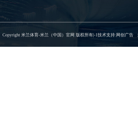
Copyright 米兰体育-米兰（中国）官网 版权所有|-1技术支持:网创广告