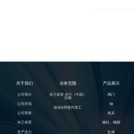
关于我们
业务范围
产品展示
公司简介
米兰体育-米兰（中国）
阀门
官网
公司环境
轴
钣金&焊接件加工
公司荣誉
模具
米兰体育
螺柱、螺帽
生产实力
缸体