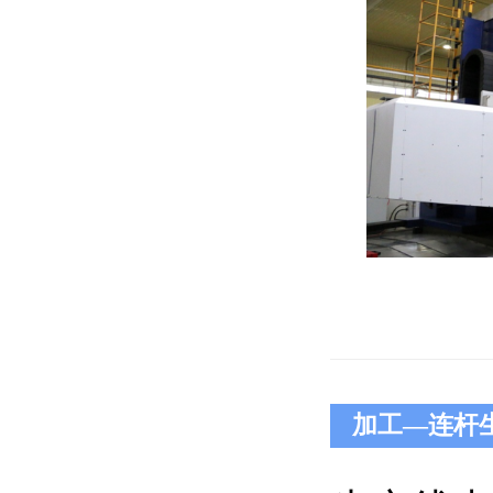
加工—连杆