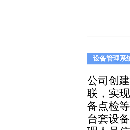
设备管理系
公司创建
联，实现
备点检等
台套设备