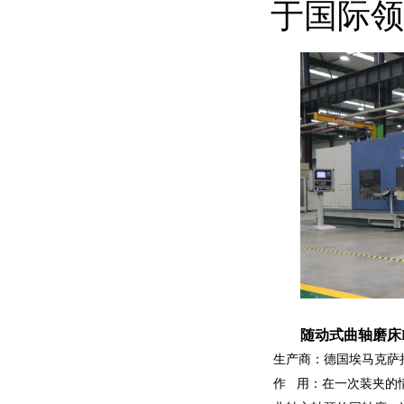
于国际领
随动式曲轴磨床P
生产商：德国埃马克萨
作 用：在一次装夹的