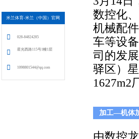
3月14
数控化、
米兰体育-米兰（中国）官网
机械配件

028-84824285
车等设备
星光西路115号1幢1层

司的发展
驿区）星

1098801544@qq.com
1627
加工—机体
由数控龙