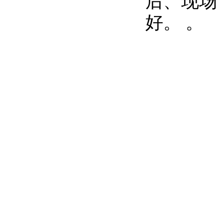
后、现场
好。 。